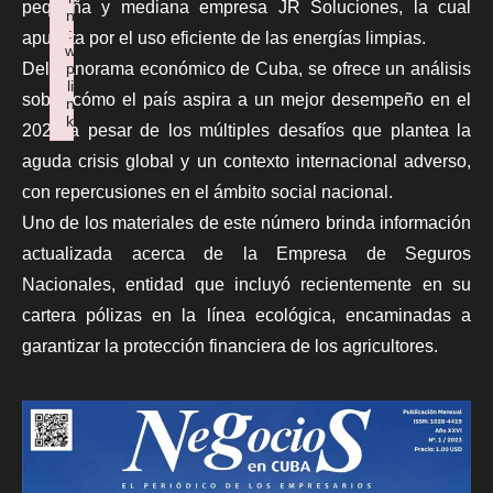
pequeña y mediana empresa JR Soluciones, la cual
n
:
apuesta por el uso eficiente de las energías limpias.
w
p
Del panorama económico de Cuba, se ofrece un análisis
li
sobre cómo el país aspira a un mejor desempeño en el
n
k
2023 a pesar de los múltiples desafíos que plantea la
Failed to initialize plugin: wplink
aguda crisis global y un contexto internacional adverso,
con repercusiones en el ámbito social nacional.
Uno de los materiales de este número brinda información
actualizada acerca de la Empresa de Seguros
Nacionales, entidad que incluyó recientemente en su
cartera pólizas en la línea ecológica, encaminadas a
garantizar la protección financiera de los agricultores.