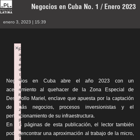
Negocios en Cuba No. 1 / Enero 2023
enero 3, 2023 | 15:39
×
F
a
il
e
d
t
o
Negocios en Cuba abre el año 2023 con un
i
n
acercamiento al quehacer de la Zona Especial de
iti
Desarrollo Mariel, enclave que apuesta por la captación
a
li
de más negocios, procesos inversionistas y el
z
e
perfeccionamiento de su infraestructura.
p
l
En las páginas de esta publicación, el lector también
u
podrá encontrar una aproximación al trabajo de la micro,
g
i