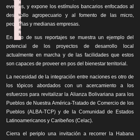
n
eventos, y expone los estímulos bancarios enfocados al
:
w
desarrollo agropecuario y al fomento de las micro,
p
pequeñas y medianas empresas.
li
n
k
En uno de sus reportajes se muestra un ejemplo del
Failed to initialize plugin: wplink
potencial de los proyectos de desarrollo local
actualmente en marcha y de las facilidades que estos
son capaces de proveer en pos del bienestar territorial.
La necesidad de la integración entre naciones es otro de
los tópicos abordados con un acercamiento a los
esfuerzos para revitalizar la Alianza Bolivariana para los
Pueblos de Nuestra América-Tratado de Comercio de los
Pueblos (ALBA-TCP) y de la Comunidad de Estados
Latinoamericanos y Caribeños (Celac).
Cierra el periplo una invitación a recorrer la Habana