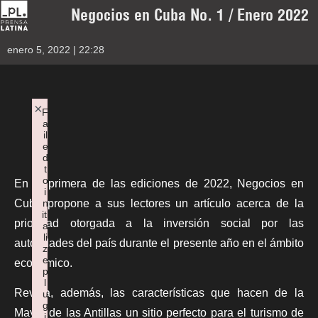
Negocios en Cuba No. 1 / Enero 2022
enero 5, 2022 | 22:28
×
F
a
il
e
d
t
o
En la primera de las ediciones de 2022,
Negocios en
i
Cuba
propone a sus lectores un artículo acerca de la
n
iti
prioridad otorgada a la inversión social por las
a
li
autoridades del país durante el presente año en el ámbito
z
e
económico.
p
l
Revela, además, las características que hacen de la
u
g
Mayor de las Antillas un sitio perfecto para el turismo de
i