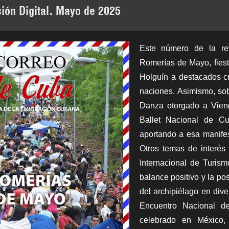
ción Digital. Mayo de 2025
Este número de la rev
Romerías de Mayo, fiest
Holguín a destacados cr
naciones. Asimismo, so
Danza otorgado a Vieng
Ballet Nacional de C
aportando a esa manifes
Otros temas de interés 
Internacional de Turi
balance positivo y la pos
del archipiélago en div
Encuentro Nacional de
celebrado en México,