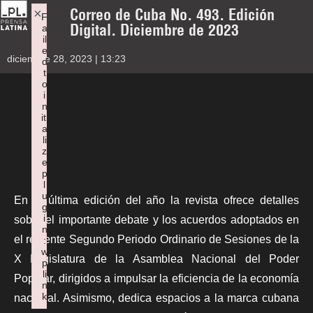
Correo de Cuba No. 493. Edición
×
F
Digital. Diciembre de 2023
a
il
e
diciembre 28, 2023 | 13:23
d
t
o
i
n
iti
a
li
z
e
p
l
u
En la última edición del año la revista ofrece detalles
g
i
sobre el importante debate y los acuerdos adoptados en
n
el reciente Segundo Periodo Ordinario de Sesiones de la
:
w
X Legislatura de la Asamblea Nacional del Poder
p
li
Popular, dirigidos a impulsar la eficiencia de la economía
n
k
nacional. Asimismo, dedica espacios a la marca cubana
Failed to initialize plugin: wplink