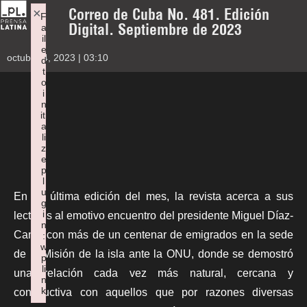
Correo de Cuba No. 481. Edición
×
F
Digital. Septiembre de 2023
a
il
e
octubre 4, 2023 | 03:10
d
t
o
i
n
iti
a
li
z
e
p
l
u
En su última edición del mes, la revista acerca a sus
g
i
lectores al emotivo encuentro del presidente Miguel Díaz-
n
Canel con más de un centenar de emigrados en la sede
:
w
de la Misión de la isla ante la ONU, donde se demostró
p
li
una relación cada vez más natural, cercana y
n
k
constructiva con aquellos que por razones diversas
Failed to initialize plugin: wplink