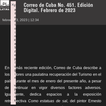
Correo de Cuba No. 451. Edición
×
F
Digital. Febrero de 2023
a
il
e
febrero 13, 2023 | 12:34
d
t
o
i
n
iti
a
li
z
e
p
l
u
En la más reciente edición,
Correo de Cuba
describe a
g
i
los lectores una paulatina recuperación del Turismo en el
n
país durante el mes de enero del presente año, a pesar
:
w
de continuar en vigor diversos factores adversos.
p
li
Igualmente, dedica espacios a la exposición
n
k
retrospectiva
Como estatuas de sal,
del pintor Ernesto
Failed to initialize plugin: wplink