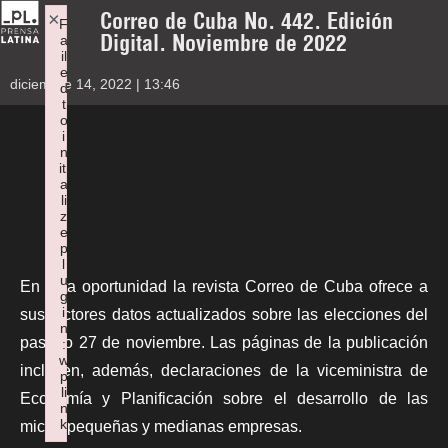
Correo de Cuba No. 442. Edición
×
F
Digital. Noviembre de 2022
a
il
e
diciembre 14, 2022 | 13:46
d
t
o
i
n
iti
a
li
z
e
p
l
u
En esta oportunidad la revista Correo de Cuba ofrece a
g
i
sus lectores datos actualizados sobre las elecciones del
n
pasado 27 de noviembre. Las páginas de la publicación
:
w
incluyen, además, declaraciones de la viceministra de
p
li
Economía y Planificación sobre el desarrollo de las
n
k
micro, pequeñas y medianas empresas.
Failed to initialize plugin: wplink