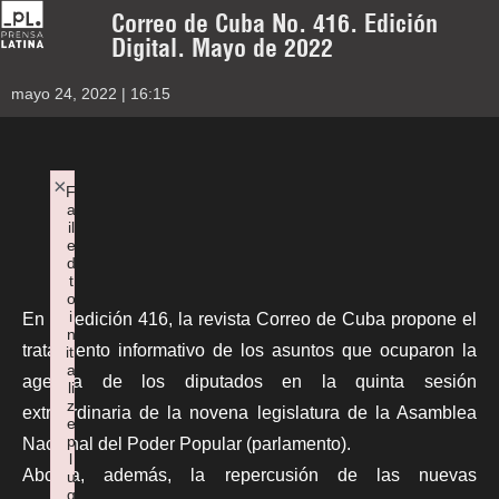
Correo de Cuba No. 416. Edición
Digital. Mayo de 2022
mayo 24, 2022 | 16:15
×
F
a
il
e
d
t
o
i
En su edición 416, la revista Correo de Cuba propone el
n
tratamiento informativo de los asuntos que ocuparon la
iti
a
agenda de los diputados en la quinta sesión
li
z
extraordinaria de la novena legislatura de la Asamblea
e
p
Nacional del Poder Popular (parlamento).
l
Aborda, además, la repercusión de las nuevas
u
g