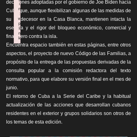
decisiones adoptadas por el gobierno de Joe Biden hacia
i
n
Cuba que, aunque flexibilizan algunas de las medidas de
:
w
su predecesor en la Casa Blanca, mantienen intacta la
p
esencia y el rigor del bloqueo económico, comercial y
li
n
financiero contra la isla.
k
Failed to initialize plugin: wplink
Encuentra espacio también en estas páginas, entre otros
aspectos, el proyecto de nuevo Código de las Familias, a
propósito de la entrega de las propuestas derivadas de la
consulta popular a la comisión redactora del texto
normativo, para que elabore su versión final en el mes de
junio.
El retorno de Cuba a la Serie del Caribe y la habitual
actualización de las acciones que desarrollan cubanos
residentes en el exterior y grupos solidarios son otros de
los temas de esta edición.