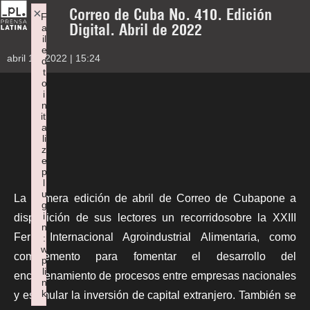
Correo de Cuba No. 410. Edición
×
F
Digital. Abril de 2022
a
il
e
abril 12, 2022 | 15:24
d
t
o
i
n
iti
a
li
z
e
p
l
u
La primera edición de abril de
Correo de Cuba
pone a
g
i
disposición de sus lectores un recorridosobre la XXIII
n
Feria Internacional Agroindustrial Alimentaria, como
:
w
complemento para fomentar el desarrollo del
p
li
encadenamiento de procesos entre empresas nacionales
n
k
y estimular la inversión de capital extranjero. También se
Failed to initialize plugin: wplink