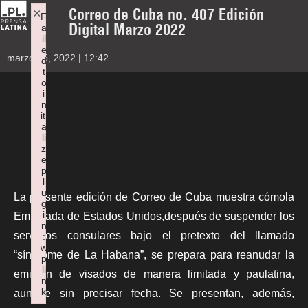
Correo de Cuba no. 407 Edición
×
F
Digital Marzo 2022
a
il
e
marzo 15, 2022 | 12:42
d
t
o
i
n
iti
a
li
z
e
p
l
u
La presente edición de
Correo de Cuba
muestra cómola
g
i
Embajada de Estados Unidos,después de suspender los
n
servicios consulares bajo el pretexto del llamado
:
w
“síndrome de La Habana”, se prepara para reanudar la
p
li
emisión de visados de manera limitada y paulatina,
n
k
aunque sin precisar fecha. Se presentan, además,
Failed to initialize plugin: wplink